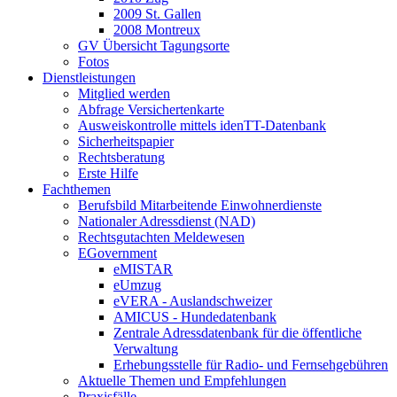
2009 St. Gallen
2008 Montreux
GV Übersicht Tagungsorte
Fotos
Dienstleistungen
Mitglied werden
Abfrage Versichertenkarte
Ausweiskontrolle mittels idenTT-Datenbank
Sicherheitspapier
Rechtsberatung
Erste Hilfe
Fachthemen
Berufsbild Mitarbeitende Einwohnerdienste
Nationaler Adressdienst (NAD)
Rechtsgutachten Meldewesen
EGovernment
eMISTAR
eUmzug
eVERA - Auslandschweizer
AMICUS - Hundedatenbank
Zentrale Adressdatenbank für die öffentliche
Verwaltung
Erhebungsstelle für Radio- und Fernsehgebühren
Aktuelle Themen und Empfehlungen
Praxisfälle