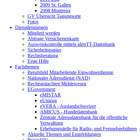
2009 St. Gallen
2008 Montreux
GV Übersicht Tagungsorte
Fotos
Dienstleistungen
Mitglied werden
Abfrage Versichertenkarte
Ausweiskontrolle mittels idenTT-Datenbank
Sicherheitspapier
Rechtsberatung
Erste Hilfe
Fachthemen
Berufsbild Mitarbeitende Einwohnerdienste
Nationaler Adressdienst (NAD)
Rechtsgutachten Meldewesen
EGovernment
eMISTAR
eUmzug
eVERA - Auslandschweizer
AMICUS - Hundedatenbank
Zentrale Adressdatenbank für die öffentliche
Verwaltung
Erhebungsstelle für Radio- und Fernsehgebühren
Aktuelle Themen und Empfehlungen
Praxisfälle