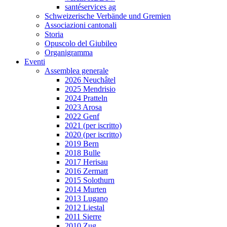
santéservices ag
Schweizerische Verbände und Gremien
Associazioni cantonali
Storia
Opuscolo del Giubileo
Organigramma
Eventi
Assemblea generale
2026 Neuchâtel
2025 Mendrisio
2024 Pratteln
2023 Arosa
2022 Genf
2021 (per iscritto)
2020 (per iscritto)
2019 Bern
2018 Bulle
2017 Herisau
2016 Zermatt
2015 Solothurn
2014 Murten
2013 Lugano
2012 Liestal
2011 Sierre
2010 Zug