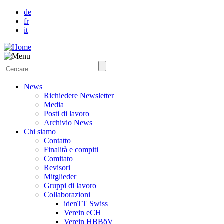
de
fr
it
News
Richiedere Newsletter
Media
Posti di lavoro
Archivio News
Chi siamo
Contatto
Finalità e compiti
Comitato
Revisori
Mitglieder
Gruppi di lavoro
Collaborazioni
idenTT Swiss
Verein eCH
Verein HBBöV