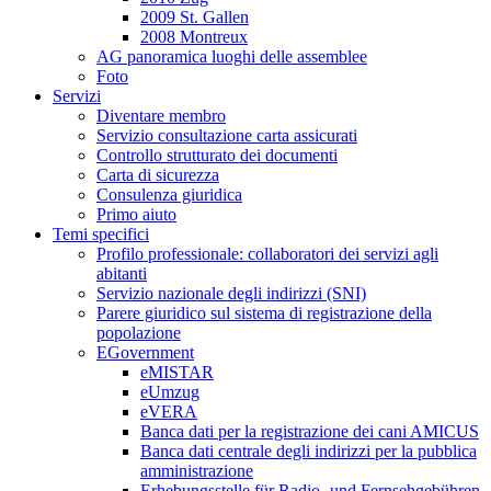
2009 St. Gallen
2008 Montreux
AG panoramica luoghi delle assemblee
Foto
Servizi
Diventare membro
Servizio consultazione carta assicurati
Controllo strutturato dei documenti
Carta di sicurezza
Consulenza giuridica
Primo aiuto
Temi specifici
Profilo professionale: collaboratori dei servizi agli
abitanti
Servizio nazionale degli indirizzi (SNI)
Parere giuridico sul sistema di registrazione della
popolazione
EGovernment
eMISTAR
eUmzug
eVERA
Banca dati per la registrazione dei cani AMICUS
Banca dati centrale degli indirizzi per la pubblica
amministrazione
Erhebungsstelle für Radio- und Fernsehgebühren