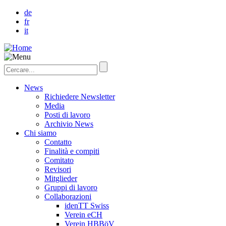
de
fr
it
News
Richiedere Newsletter
Media
Posti di lavoro
Archivio News
Chi siamo
Contatto
Finalità e compiti
Comitato
Revisori
Mitglieder
Gruppi di lavoro
Collaborazioni
idenTT Swiss
Verein eCH
Verein HBBöV