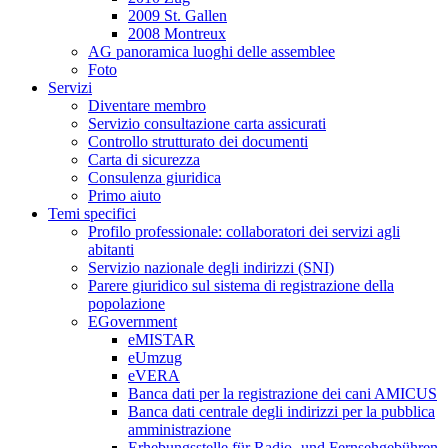
2009 St. Gallen
2008 Montreux
AG panoramica luoghi delle assemblee
Foto
Servizi
Diventare membro
Servizio consultazione carta assicurati
Controllo strutturato dei documenti
Carta di sicurezza
Consulenza giuridica
Primo aiuto
Temi specifici
Profilo professionale: collaboratori dei servizi agli
abitanti
Servizio nazionale degli indirizzi (SNI)
Parere giuridico sul sistema di registrazione della
popolazione
EGovernment
eMISTAR
eUmzug
eVERA
Banca dati per la registrazione dei cani AMICUS
Banca dati centrale degli indirizzi per la pubblica
amministrazione
Erhebungsstelle für Radio- und Fernsehgebühren