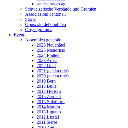
santéservices ag
Schweizerische Verbände und Gremien
Associazioni cantonali
Storia
Opuscolo del Giubileo
Organigramma
Eventi
Assemblea generale
2026 Neuchâtel
2025 Mendrisio
2024 Pratteln
2023 Arosa
2022 Genf
2021 (per iscritto)
2020 (per iscritto)
2019 Bern
2018 Bulle
2017 Herisau
2016 Zermatt
2015 Solothurn
2014 Murten
2013 Lugano
2012 Liestal
2011 Sierre
2010 Zug