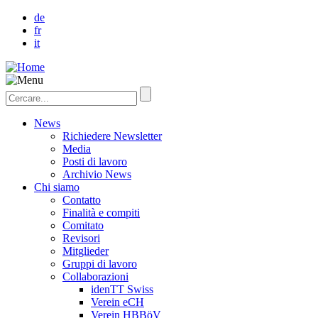
de
fr
it
News
Richiedere Newsletter
Media
Posti di lavoro
Archivio News
Chi siamo
Contatto
Finalità e compiti
Comitato
Revisori
Mitglieder
Gruppi di lavoro
Collaborazioni
idenTT Swiss
Verein eCH
Verein HBBöV