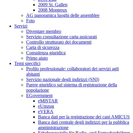
2009 St. Gallen
2008 Montreux
AG panoramica luoghi delle assemblee
Foto
Servizi
Diventare membro
Servizio consultazione carta assicurati
Controllo strutturato dei documenti
Carta di sicurezza
Consulenza giuridica
Primo aiuto
Temi specifici
Profilo professionale: collaboratori dei servizi agli
abitanti
Servizio nazionale degli indirizzi (SNI)
Parere giuridico sul sistema di registrazione della
popolazione
EGovernment
eMISTAR
eUmzug
eVERA
Banca dati per la registrazione dei cani AMICUS
Banca dati centrale degli indirizzi per la pubblica
amministrazione
Erhebungsstelle für Radio- und Fernsehgebühren