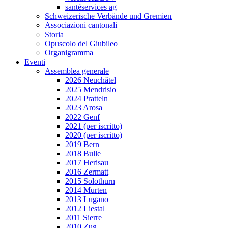
santéservices ag
Schweizerische Verbände und Gremien
Associazioni cantonali
Storia
Opuscolo del Giubileo
Organigramma
Eventi
Assemblea generale
2026 Neuchâtel
2025 Mendrisio
2024 Pratteln
2023 Arosa
2022 Genf
2021 (per iscritto)
2020 (per iscritto)
2019 Bern
2018 Bulle
2017 Herisau
2016 Zermatt
2015 Solothurn
2014 Murten
2013 Lugano
2012 Liestal
2011 Sierre
2010 Zug