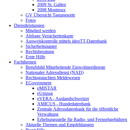
2009 St. Gallen
2008 Montreux
GV Übersicht Tagungsorte
Fotos
Dienstleistungen
Mitglied werden
Abfrage Versichertenkarte
Ausweiskontrolle mittels idenTT-Datenbank
Sicherheitspapier
Rechtsberatung
Erste Hilfe
Fachthemen
Berufsbild Mitarbeitende Einwohnerdienste
Nationaler Adressdienst (NAD)
Rechtsgutachten Meldewesen
EGovernment
eMISTAR
eUmzug
eVERA - Auslandschweizer
AMICUS - Hundedatenbank
Zentrale Adressdatenbank für die öffentliche
Verwaltung
Erhebungsstelle für Radio- und Fernsehgebühren
Aktuelle Themen und Empfehlungen
Praxisfälle