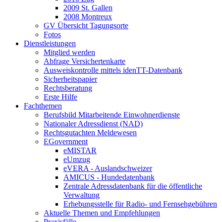
2009 St. Gallen
2008 Montreux
GV Übersicht Tagungsorte
Fotos
Dienstleistungen
Mitglied werden
Abfrage Versichertenkarte
Ausweiskontrolle mittels idenTT-Datenbank
Sicherheitspapier
Rechtsberatung
Erste Hilfe
Fachthemen
Berufsbild Mitarbeitende Einwohnerdienste
Nationaler Adressdienst (NAD)
Rechtsgutachten Meldewesen
EGovernment
eMISTAR
eUmzug
eVERA - Auslandschweizer
AMICUS - Hundedatenbank
Zentrale Adressdatenbank für die öffentliche
Verwaltung
Erhebungsstelle für Radio- und Fernsehgebühren
Aktuelle Themen und Empfehlungen
Praxisfälle