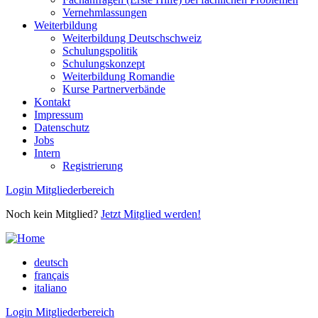
Vernehmlassungen
Weiterbildung
Weiterbildung Deutschschweiz
Schulungspolitik
Schulungskonzept
Weiterbildung Romandie
Kurse Partnerverbände
Kontakt
Impressum
Datenschutz
Jobs
Intern
Registrierung
Login Mitgliederbereich
Noch kein Mitglied?
Jetzt Mitglied werden!
deutsch
français
italiano
Login Mitgliederbereich