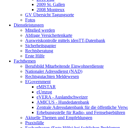
2009 St. Gallen
2008 Montreux
GV Übersicht Tagungsorte
Fotos
Dienstleistungen
Mitglied werden
Abfrage Versichertenkarte
Ausweiskontrolle mittels idenTT-Datenbank
Sicherheitspapier
Rechtsberatung
Erste Hilfe
Fachthemen
Berufsbild Mitarbeitende Einwohnerdienste
Nationaler Adressdienst (NAD)
Rechtsgutachten Meldewesen
EGovernment
eMISTAR
eUmzug
eVERA - Auslandschweizer
AMICUS - Hundedatenbank
Zentrale Adressdatenbank für die öffentliche Verw
Erhebungsstelle für Radio- und Fernsehgebühren
Aktuelle Themen und Empfehlungen
Praxisfälle
Fachanfragen (Erste Hilfe) bei fachlichen Problemen