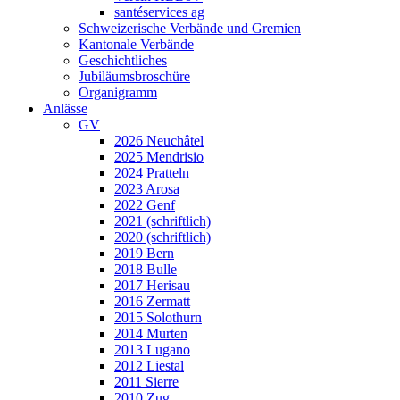
santéservices ag
Schweizerische Verbände und Gremien
Kantonale Verbände
Geschichtliches
Jubiläumsbroschüre
Organigramm
Anlässe
GV
2026 Neuchâtel
2025 Mendrisio
2024 Pratteln
2023 Arosa
2022 Genf
2021 (schriftlich)
2020 (schriftlich)
2019 Bern
2018 Bulle
2017 Herisau
2016 Zermatt
2015 Solothurn
2014 Murten
2013 Lugano
2012 Liestal
2011 Sierre
2010 Zug