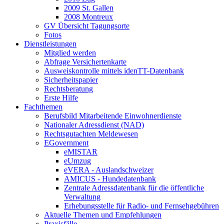
2009 St. Gallen
2008 Montreux
GV Übersicht Tagungsorte
Fotos
Dienstleistungen
Mitglied werden
Abfrage Versichertenkarte
Ausweiskontrolle mittels idenTT-Datenbank
Sicherheitspapier
Rechtsberatung
Erste Hilfe
Fachthemen
Berufsbild Mitarbeitende Einwohnerdienste
Nationaler Adressdienst (NAD)
Rechtsgutachten Meldewesen
EGovernment
eMISTAR
eUmzug
eVERA - Auslandschweizer
AMICUS - Hundedatenbank
Zentrale Adressdatenbank für die öffentliche
Verwaltung
Erhebungsstelle für Radio- und Fernsehgebühren
Aktuelle Themen und Empfehlungen
Praxisfälle