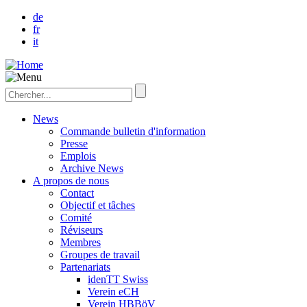
de
fr
it
News
Commande bulletin d'information
Presse
Emplois
Archive News
A propos de nous
Contact
Objectif et tâches
Comité
Réviseurs
Membres
Groupes de travail
Partenariats
idenTT Swiss
Verein eCH
Verein HBBöV