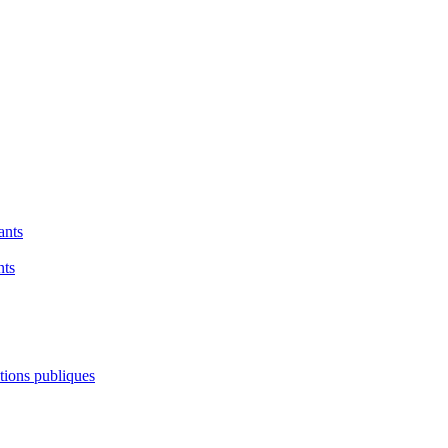
ants
nts
ations publiques