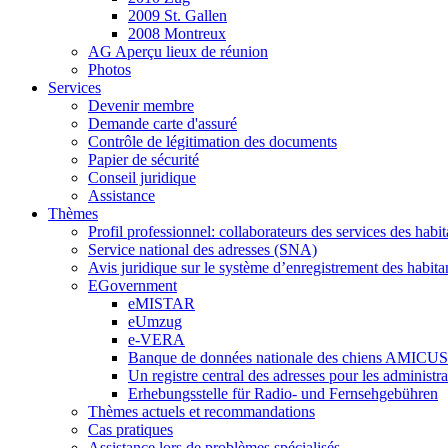
2009 St. Gallen
2008 Montreux
AG Aperçu lieux de réunion
Photos
Services
Devenir membre
Demande carte d'assuré
Contrôle de légitimation des documents
Papier de sécurité
Conseil juridique
Assistance
Thèmes
Profil professionnel: collaborateurs des services des habit
Service national des adresses (SNA)
Avis juridique sur le système d’enregistrement des habita
EGovernment
eMISTAR
eUmzug
e-VERA
Banque de données nationale des chiens AMICUS
Un registre central des adresses pour les administr
Erhebungsstelle für Radio- und Fernsehgebühren
Thèmes actuels et recommandations
Cas pratiques
Assistance lors de problèmes spécialisés