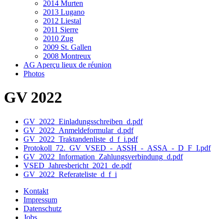
2014 Murten
2013 Lugano
2012 Liestal
2011 Sierre
2010 Zug
2009 St. Gallen
2008 Montreux
AG Aperçu lieux de réunion
Photos
GV 2022
GV_2022_Einladungsschreiben_d.pdf
GV_2022_Anmeldeformular_d.pdf
GV_2022_Traktandenliste_d_f_i.pdf
Protokoll_72._GV_VSED_-_ASSH_-_ASSA_-_D_F_I.pdf
GV_2022_Information_Zahlungsverbindung_d.pdf
VSED_Jahresbericht_2021_de.pdf
GV_2022_Referateliste_d_f_i
Kontakt
Impressum
Datenschutz
Jobs