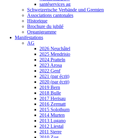
santéservices ag
Schweizerische Verbände und Gremien
Associations cantonales
Historique
Brochure du jubilé
Organigramme
Manifestations
AG
2026 Neuchâtel
2025 Mendrisio
2024 Pratteln
2023 Arosa
2022 Genf
2021 (par écrit)
2020 (par écrit)
2019 Bern
2018 Bulle
2017 Herisau
2016 Zermatt
2015 Solothurn
2014 Murten
2013 Lugano
2012 Liestal
2011 Sierre
2010 Zug