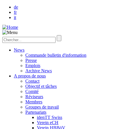
de
fr
it
News
Commande bulletin d'information
Presse
Emplois
Archive News
A propos de nous
Contact
Objectif et tâches
Comité
Réviseurs
Membres
Groupes de travail
Partenariats
idenTT Swiss
Verein eCH
Verein HBBöV