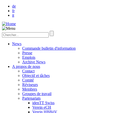
de
fr
it
News
Commande bulletin d'information
Presse
Emplois
Archive News
A propos de nous
Contact
Objectif et tâches
Comité
Réviseurs
Membres
Groupes de travail
Partenariats
idenTT Swiss
Verein eCH
Verein HBBöV