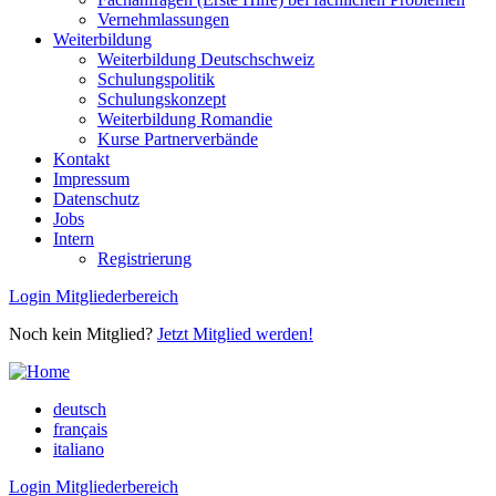
Vernehmlassungen
Weiterbildung
Weiterbildung Deutschschweiz
Schulungspolitik
Schulungskonzept
Weiterbildung Romandie
Kurse Partnerverbände
Kontakt
Impressum
Datenschutz
Jobs
Intern
Registrierung
Login Mitgliederbereich
Noch kein Mitglied?
Jetzt Mitglied werden!
deutsch
français
italiano
Login Mitgliederbereich