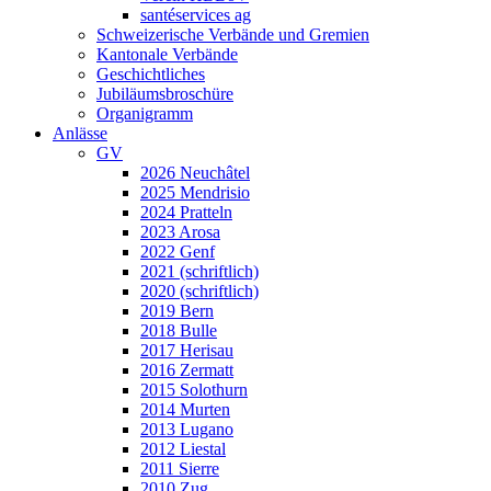
santéservices ag
Schweizerische Verbände und Gremien
Kantonale Verbände
Geschichtliches
Jubiläumsbroschüre
Organigramm
Anlässe
GV
2026 Neuchâtel
2025 Mendrisio
2024 Pratteln
2023 Arosa
2022 Genf
2021 (schriftlich)
2020 (schriftlich)
2019 Bern
2018 Bulle
2017 Herisau
2016 Zermatt
2015 Solothurn
2014 Murten
2013 Lugano
2012 Liestal
2011 Sierre
2010 Zug