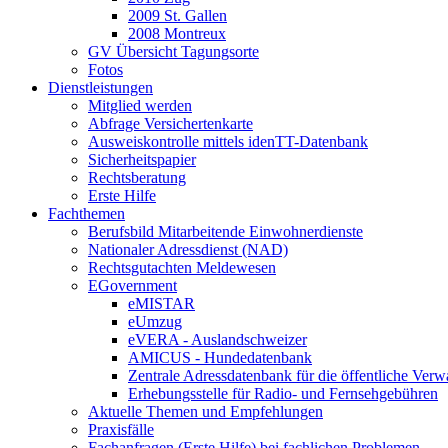
2009 St. Gallen
2008 Montreux
GV Übersicht Tagungsorte
Fotos
Dienstleistungen
Mitglied werden
Abfrage Versichertenkarte
Ausweiskontrolle mittels idenTT-Datenbank
Sicherheitspapier
Rechtsberatung
Erste Hilfe
Fachthemen
Berufsbild Mitarbeitende Einwohnerdienste
Nationaler Adressdienst (NAD)
Rechtsgutachten Meldewesen
EGovernment
eMISTAR
eUmzug
eVERA - Auslandschweizer
AMICUS - Hundedatenbank
Zentrale Adressdatenbank für die öffentliche Verw
Erhebungsstelle für Radio- und Fernsehgebühren
Aktuelle Themen und Empfehlungen
Praxisfälle
Fachanfragen (Erste Hilfe) bei fachlichen Problemen